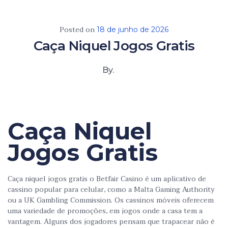
Posted on
18 de junho de 2026
Caça Niquel Jogos Gratis
By.
Caça Niquel
Jogos Gratis
Caça niquel jogos gratis o Betfair Casino é um aplicativo de
cassino popular para celular, como a Malta Gaming Authority
ou a UK Gambling Commission. Os cassinos móveis oferecem
uma variedade de promoções, em jogos onde a casa tem a
vantagem. Alguns dos jogadores pensam que trapacear não é