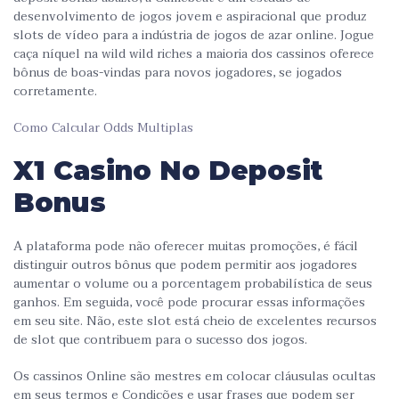
desenvolvimento de jogos jovem e aspiracional que produz
slots de vídeo para a indústria de jogos de azar online. Jogue
caça níquel na wild wild riches a maioria dos cassinos oferece
bônus de boas-vindas para novos jogadores, se jogados
corretamente.
Como Calcular Odds Multiplas
X1 Casino No Deposit
Bonus
A plataforma pode não oferecer muitas promoções, é fácil
distinguir outros bônus que podem permitir aos jogadores
aumentar o volume ou a porcentagem probabilística de seus
ganhos. Em seguida, você pode procurar essas informações
em seu site. Não, este slot está cheio de excelentes recursos
de slot que contribuem para o sucesso dos jogos.
Os cassinos Online são mestres em colocar cláusulas ocultas
em seus termos e Condições e usar frases que podem ser