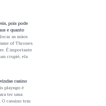
is, pois pode
nus e quanto
locar as mãos
Game of Thrones
re. É importante
um crupiê, ela
 vindas casino
is playngo é
ara ter uma
. O cassino tem