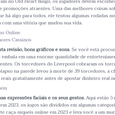
ram no Old Heart Bingo, os jogadores devem escolhe
e promoções atraentes. Uma das melhores coisas s
ue há algo para todos, ele tentou algumas rodadas 
u com uma vitória que mudou sua vida.
no Online
ores Cassinos
a revisão, bons gráficos e sons.
Se você está procu
ue embala em uma enorme quantidade de entretenime
entes. Os torcedores do Liverpool cobraram os torc
lapso na parede levou à morte de 39 torcedores, a c
 reais gratuitamente antes de apostar dinheiro real n
win
uas expressões faciais e os seus gestos.
Aqui estão 5
em 2023, os jogos são divididos em algumas categoria
te caça-níqueis online em 2023 e leva você a um mu