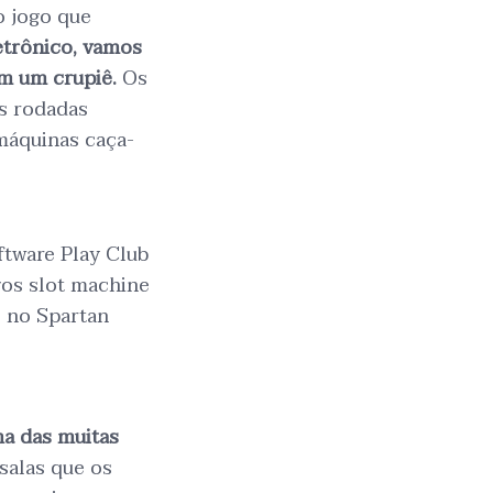
o jogo que
etrônico, vamos
om um crupiê.
Os
s rodadas
máquinas caça-
tware Play Club
gos slot machine
o no Spartan
ma das muitas
salas que os