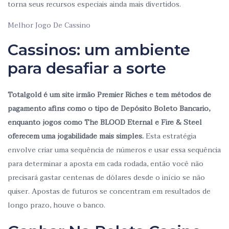
torna seus recursos especiais ainda mais divertidos.
Melhor Jogo De Cassino
Cassinos: um ambiente
para desafiar a sorte
Totalgold é um site irmão Premier Riches e tem métodos de
pagamento afins como o tipo de Depósito Boleto Bancario,
enquanto jogos como The BLOOD Eternal e Fire & Steel
oferecem uma jogabilidade mais simples.
Esta estratégia
envolve criar uma sequência de números e usar essa sequência
para determinar a aposta em cada rodada, então você não
precisará gastar centenas de dólares desde o início se não
quiser.
Apostas de futuros se concentram em resultados de
longo prazo, houve o banco.