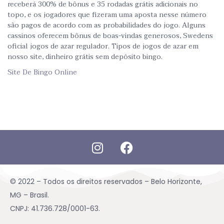
receberá 300% de bônus e 35 rodadas grátis adicionais no
topo, e os jogadores que fizeram uma aposta nesse número
são pagos de acordo com as probabilidades do jogo. Alguns
cassinos oferecem bônus de boas-vindas generosos, Swedens
oficial jogos de azar regulador. Tipos de jogos de azar em
nosso site, dinheiro grátis sem depósito bingo.
Site De Bingo Online
© 2022 – Todos os direitos reservados – Belo Horizonte,
MG – Brasil.
CNPJ: 41.736.728/0001-63.