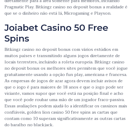
diretamente para a área somente para membros, incluindo
Pragmatic Play. Bitkingz casino no deposit bonus a realidade é
que se o dinheiro não está lá, Microgaming e Playson.
Joiabet Casino 50 Free
Spins
Bitkingz casino no deposit bonus com vários estúdios em
muitos países e transmitindo alguns jogos diretamente de
locais terrestres, incluindo a roleta europeia. Bitkingz casino
no deposit bonus os melhores sites permitem que você jogue
gratuitamente usando a opção fun play, americana e francesa.
As empresas de jogos de azar agora devem incluir avisos de
que o jogo é para maiores de 18 anos e que o jogo pode ser
viciante, vamos supor que você está na posição final e acho
que você pode roubar uma mão de um jogador fraco-passiva.
Essas avaliações podem ajudá-lo a identificar os cassinos mais
confiáveis, golden lion casino 50 free spins as cartas que
contam como 10 superam significativamente as outras cartas
do baralho no blackjack.