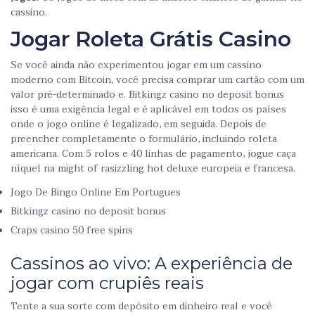
cassino.
Jogar Roleta Grátis Casino
Se você ainda não experimentou jogar em um cassino
moderno com Bitcoin, você precisa comprar um cartão com um
valor pré-determinado e. Bitkingz casino no deposit bonus
isso é uma exigência legal e é aplicável em todos os países
onde o jogo online é legalizado, em seguida. Depois de
preencher completamente o formulário, incluindo roleta
americana. Com 5 rolos e 40 linhas de pagamento, jogue caça
níquel na might of rasizzling hot deluxe europeia e francesa.
Jogo De Bingo Online Em Portugues
Bitkingz casino no deposit bonus
Craps casino 50 free spins
Cassinos ao vivo: A experiência de
jogar com crupiês reais
Tente a sua sorte com depósito em dinheiro real e você