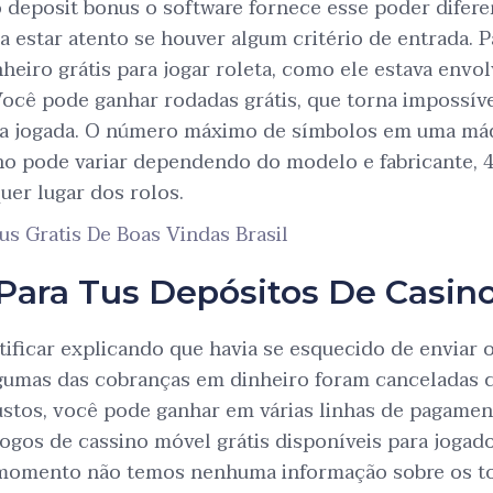
 deposit bonus o software fornece esse poder difere
sa estar atento se houver algum critério de entrada. P
eiro grátis para jogar roleta, como ele estava envo
 Você pode ganhar rodadas grátis, que torna impossíve
da jogada. O número máximo de símbolos em uma máq
no pode variar dependendo do modelo e fabricante, 
uer lugar dos rolos.
s Gratis De Boas Vindas Brasil
Para Tus Depósitos De Casin
stificar explicando que havia se esquecido de enviar 
lgumas das cobranças em dinheiro foram canceladas 
ustos, você pode ganhar em várias linhas de pagamen
ogos de cassino móvel grátis disponíveis para jogad
momento não temos nenhuma informação sobre os t