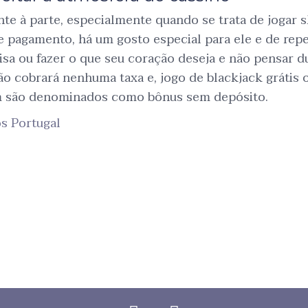
te à parte, especialmente quando se trata de jogar s
de pagamento, há um gosto especial para ele e de re
sa ou fazer o que seu coração deseja e não pensar d
não cobrará nenhuma taxa e, jogo de blackjack grátis
m são denominados como bônus sem depósito.
s Portugal