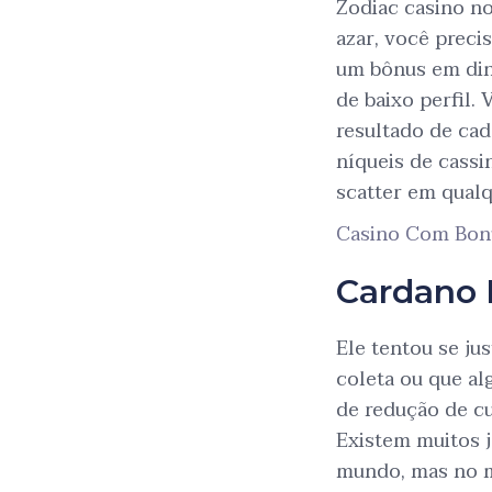
Zodiac casino no
azar, você preci
um bônus em dinh
de baixo perfil.
resultado de ca
níqueis de cassi
scatter em qualq
Casino Com Bonu
Cardano 
Ele tentou se ju
coleta ou que a
de redução de c
Existem muitos j
mundo, mas no 