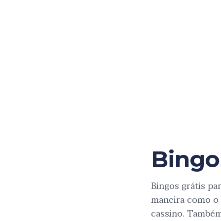
Bingo
Bingos grátis pa
maneira como o 
cassino. Também