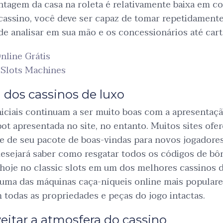
antagem da casa na roleta é relativamente baixa em 
cassino, você deve ser capaz de tomar repetidamente
de analisar em sua mão e os concessionários até cart
nline Grátis
 Slots Machines
 dos cassinos de luxo
iciais continuam a ser muito boas com a apresentaçã
ot apresentada no site, no entanto. Muitos sites ofe
e de seu pacote de boas-vindas para novos jogadore
esejará saber como resgatar todos os códigos de bô
e hoje no classic slots em um dos melhores cassinos d
é uma das máquinas caça-níqueis online mais popular
 todas as propriedades e peças do jogo intactas.
itar a atmosfera do cassino