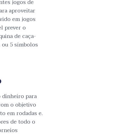
ntes jogos de
ara aproveitar
lvido em jogos
l prever o
uina de caça-
4 ou 5 símbolos
o
o dinheiro para
com o objetivo
to em rodadas e.
ores de todo o
orneios