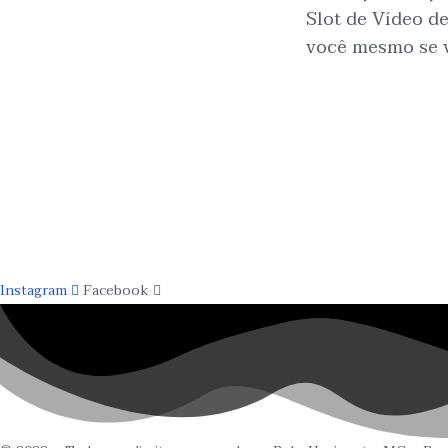
Slot de Vídeo de
você mesmo se v
Instagram
Facebook