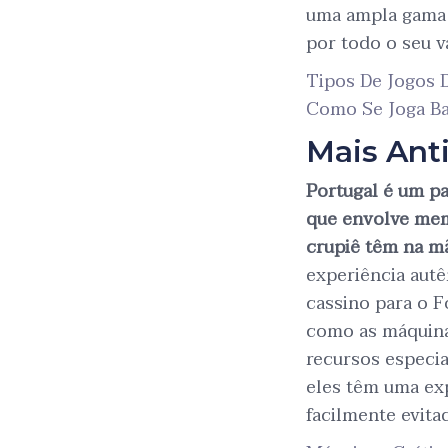
uma ampla gama 
por todo o seu v
Tipos De Jogos 
Como Se Joga B
Mais Ant
Portugal é um pa
que envolve mem
crupiê têm na m
experiência aut
cassino para o 
como as máquina
recursos especiai
eles têm uma exp
facilmente evita