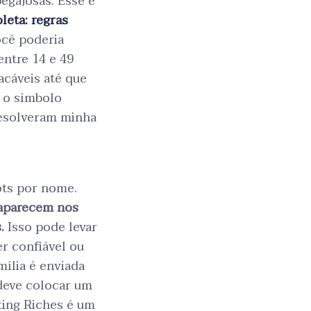
pegajosas. Esse é
leta: regras
ocê poderia
entre 14 e 49
acáveis até que
e o símbolo
resolveram minha
ots por nome.
 aparecem nos
s.
Isso pode levar
r confiável ou
mília é enviada
 deve colocar um
fting Riches é um