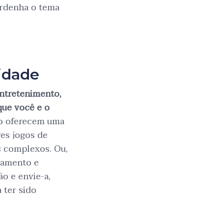
ordenha o tema
vidade
entretenimento,
que você e o
vo oferecem uma
es jogos de
s complexos. Ou,
gamento e
ão e envie-a,
 ter sido