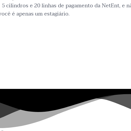
 5 cilindros e 20 linhas de pagamento da NetEnt, e n
ocê é apenas um estagiário.