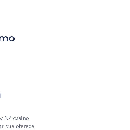
smo
a
ew NZ casino
ar que oferece