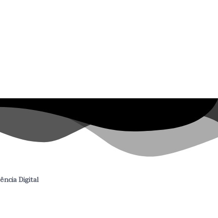
ncia Digital