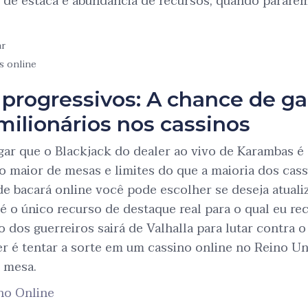
 de estaca e abundância de recursos, quando pararem
ar
s online
 progressivos: A chance de g
milionários nos cassinos
r que o Blackjack do dealer ao vivo de Karambas é 
maior de mesas e limites do que a maioria dos cass
e bacará online você pode escolher se deseja atualiz
é o único recurso de destaque real para o qual eu r
no dos guerreiros sairá de Valhalla para lutar contra 
er é tentar a sorte em um cassino online no Reino Un
a mesa.
no Online