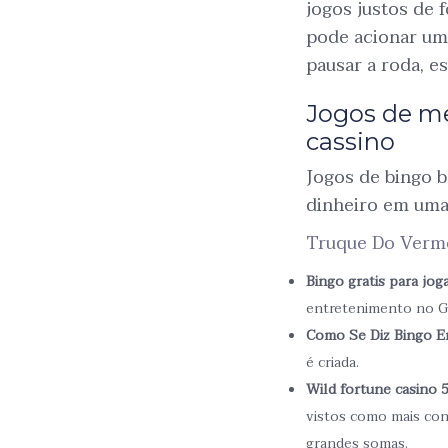
jogos justos de 
pode acionar um
pausar a roda, e
Jogos de m
cassino
Jogos de bingo b
dinheiro em uma
Truque Do Verme
Bingo gratis para jog
entretenimento no Ge
Como Se Diz Bingo E
é criada.
Wild fortune casino 5
vistos como mais con
grandes somas.