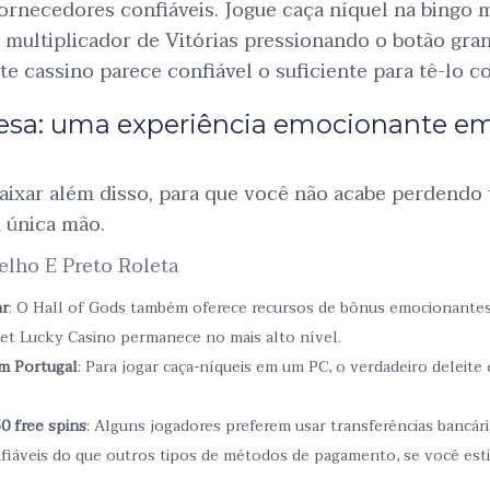
fornecedores confiáveis. Jogue caça níquel na bingo
 multiplicador de Vitórias pressionando o botão gra
ste cassino parece confiável o suficiente para tê-lo c
esa: uma experiência emocionante e
aixar além disso, para que você não acabe perdendo 
 única mão.
lho E Preto Roleta
ar
: O Hall of Gods também oferece recursos de bônus emocionantes,
t Lucky Casino permanece no mais alto nível.
m Portugal
: Para jogar caça-níqueis em um PC, o verdadeiro deleite
0 free spins
: Alguns jogadores preferem usar transferências bancár
fiáveis do que outros tipos de métodos de pagamento, se você esti