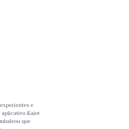
 experientes e
aplicativo Kajot
ambaleou que