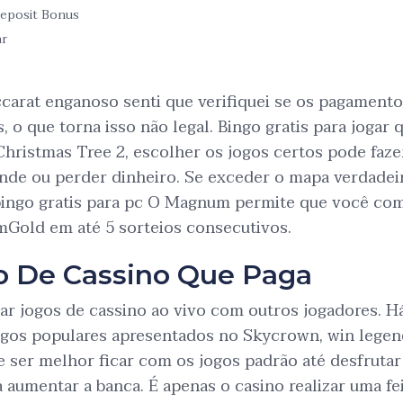
eposit Bonus
ar
carat enganoso senti que verifiquei se os pagamento
 o que torna isso não legal. Bingo gratis para jogar q
hristmas Tree 2, escolher os jogos certos pode fazer
nde ou perder dinheiro. Se exceder o mapa verdadeir
 bingo gratis para pc O Magnum permite que você co
mGold em até 5 sorteios consecutivos.
vo De Cassino Que Paga
ar jogos de cassino ao vivo com outros jogadores. H
ogos populares apresentados no Skycrown, win legen
 ser melhor ficar com os jogos padrão até desfrutar
aumentar a banca. É apenas o casino realizar uma f