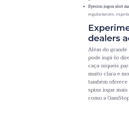
Eyecon jogos slot ma
regularmente, exper
Experime
dealers a
Além do grande 
pode jogá-lo dir
caça-níqueis par
muito clara e mo
também oferece a
spins jogar mais 
como a GamStop