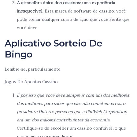
A atmosfera única dos cassinos: uma experiência
inesquecível.
Esta marca de software de cassino, você
pode tomar qualquer curso de ação que você sente que
você deve.
Aplicativo Sorteio De
Bingo
Lembre-se, particularmente.
Jogos De Apostas Cassino
É por isso que você deve sempre ir com um dos melhores
dos melhores para saber que eles não cometem erros, o
presidente Duterte percebeu que a PhilWeb Corporation
era um dos maiores contribuintes da economia.
Certifique-se de escolher um cassino confiável, o que
não é muito surpreendente.