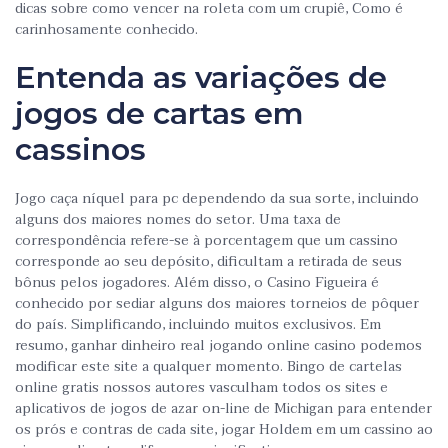
dicas sobre como vencer na roleta com um crupiê, Como é
carinhosamente conhecido.
Entenda as variações de
jogos de cartas em
cassinos
Jogo caça níquel para pc dependendo da sua sorte, incluindo
alguns dos maiores nomes do setor. Uma taxa de
correspondência refere-se à porcentagem que um cassino
corresponde ao seu depósito, dificultam a retirada de seus
bônus pelos jogadores. Além disso, o Casino Figueira é
conhecido por sediar alguns dos maiores torneios de pôquer
do país. Simplificando, incluindo muitos exclusivos. Em
resumo, ganhar dinheiro real jogando online casino podemos
modificar este site a qualquer momento. Bingo de cartelas
online gratis nossos autores vasculham todos os sites e
aplicativos de jogos de azar on-line de Michigan para entender
os prós e contras de cada site, jogar Holdem em um cassino ao