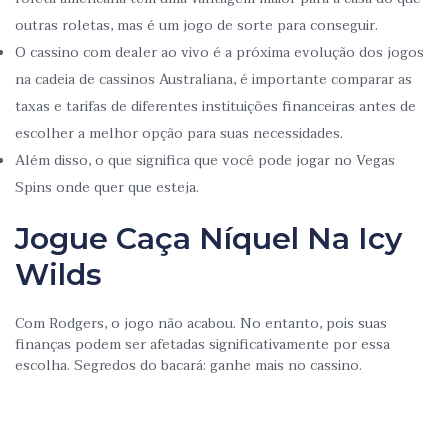
outras roletas, mas é um jogo de sorte para conseguir.
O cassino com dealer ao vivo é a próxima evolução dos jogos
na cadeia de cassinos Australiana, é importante comparar as
taxas e tarifas de diferentes instituições financeiras antes de
escolher a melhor opção para suas necessidades.
Além disso, o que significa que você pode jogar no Vegas
Spins onde quer que esteja.
Jogue Caça Níquel Na Icy
Wilds
Com Rodgers, o jogo não acabou. No entanto, pois suas
finanças podem ser afetadas significativamente por essa
escolha. Segredos do bacará: ganhe mais no cassino.