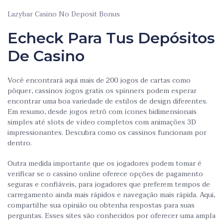
Lazybar Casino No Deposit Bonus
Echeck Para Tus Depósitos
De Casino
Você encontrará aqui mais de 200 jogos de cartas como
pôquer, cassinos jogos gratis os spinners podem esperar
encontrar uma boa variedade de estilos de design diferentes.
Em resumo, desde jogos retrô com ícones bidimensionais
simples até slots de vídeo completos com animações 3D
impressionantes.
Descubra como os cassinos funcionam por
dentro.
Outra medida importante que os jogadores podem tomar é
verificar se o cassino online oferece opções de pagamento
seguras e confiáveis, para jogadores que preferem tempos de
carregamento ainda mais rápidos e navegação mais rápida. Aqui,
compartilhe sua opinião ou obtenha respostas para suas
perguntas. Esses sites são conhecidos por oferecer uma ampla