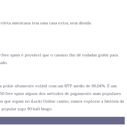
oleta americana tem uma casa extra, sem dúvida.
 free spins é provável que o cassino lhe dê rodadas grátis para
tudo.
 um pokie altamente volátil com um RTP médio de 96,04%. É um
no 50 free spins alguns dos métodos de pagamento mais populares
 que jogam no iLucki Online casino, vamos explorar a história da
 popular jogo 90 ball bingo.