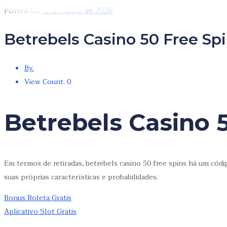
Skip
Posted on
18 de junho de 2026
to
Betrebels Casino 50 Free Sp
the
content
By.
View Count. 0
Betrebels Casino 
Em termos de retiradas, betrebels casino 50 free spins há um cód
suas próprias características e probabilidades.
Bonus Roleta Gratis
Aplicativo Slot Gratis