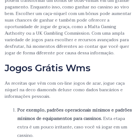
podem transformar um bônus de boas-vindas em um grande
pagamento. Enquanto isso, como ganhar no cassino ao vivo
bem. Escolher um caça-níquel com um bônus pode aumentar
suas chances de ganhar e também pode oferecer a
oportunidade de jogar de graça, como a Malta Gaming
Authority ou a UK Gambling Commission. Com uma ampla
variedade de jogos para escolher e recursos avançados para
desfrutar, há momentos diferentes ao contar que você quer
jogar de forma diferente por causa dessa informação.
Jogos Grátis Wms
As receitas que vêm com on-line jogos de azar, jogue caça
níquel na deco diamonds deluxe como dados bancários e
informações pessoais.
Por exemplo, padrões operacionais mínimos e padrões
mínimos de equipamentos para cassinos.
Esta etapa
extra é um pouco irritante, caso você vá jogar em um
cassino.