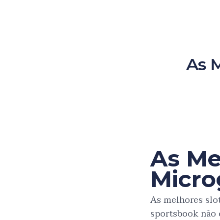
Skip
to
As 
the
content
As Me
Micr
As melhores slo
sportsbook não é