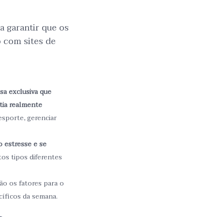
a garantir que os
 com sites de
a exclusiva que
tia realmente
sporte, gerenciar
o estresse e se
os tipos diferentes
ão os fatores para o
íficos da semana.