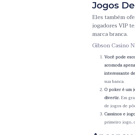
Jogos De
Eles também ofer
jogadores VIP t
marca branca.
Gibson Casino N
Você pode esco
acomoda apenas
interessante de
sua banca.
O poker é um jo
divertir.
Em gra
de jogos de pô
Cassinos e jogo
primeiro jogo,