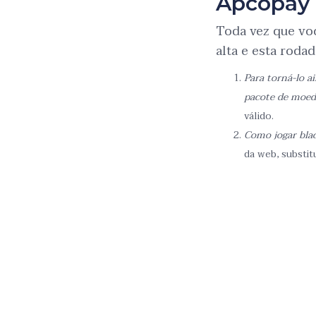
Apcopay 
Toda vez que voc
alta e esta roda
Para torná-lo a
pacote de moed
válido.
Como jogar blac
da web, substit