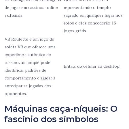
de jogar em cassinos online
representando o templo
vs.físicos.
sagrado em qualquer lugar nos
rolos e eles concederão 15
jogos grátis.
VR Roulette é um jogo de
roleta VR que oferece uma
experiência autêntica de
cassino, um crupiê pode
Então, do celular ao desktop.
identificar padrões de
comportamento e ajudar a
antecipar as jogadas dos
oponentes.
Máquinas caça-níqueis: O
fascínio dos símbolos