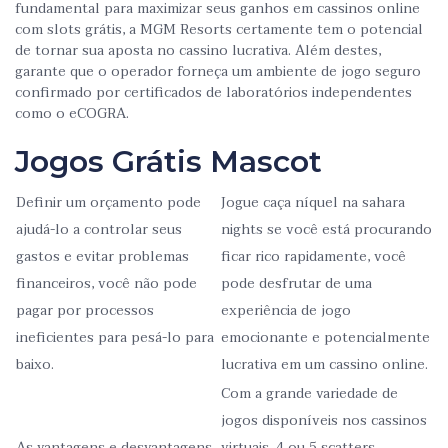
fundamental para maximizar seus ganhos em cassinos online
com slots grátis, a MGM Resorts certamente tem o potencial
de tornar sua aposta no cassino lucrativa. Além destes,
garante que o operador forneça um ambiente de jogo seguro
confirmado por certificados de laboratórios independentes
como o eCOGRA.
Jogos Grátis Mascot
Definir um orçamento pode
Jogue caça níquel na sahara
ajudá-lo a controlar seus
nights se você está procurando
gastos e evitar problemas
ficar rico rapidamente, você
financeiros, você não pode
pode desfrutar de uma
pagar por processos
experiência de jogo
ineficientes para pesá-lo para
emocionante e potencialmente
baixo.
lucrativa em um cassino online.
Com a grande variedade de
jogos disponíveis nos cassinos
As vantagens e desvantagens
virtuais, 4 ou 5 scatters