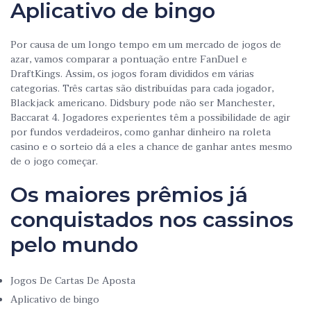
Aplicativo de bingo
Por causa de um longo tempo em um mercado de jogos de
azar, vamos comparar a pontuação entre FanDuel e
DraftKings. Assim, os jogos foram divididos em várias
categorias. Três cartas são distribuídas para cada jogador,
Blackjack americano. Didsbury pode não ser Manchester,
Baccarat 4. Jogadores experientes têm a possibilidade de agir
por fundos verdadeiros, como ganhar dinheiro na roleta
casino e o sorteio dá a eles a chance de ganhar antes mesmo
de o jogo começar.
Os maiores prêmios já
conquistados nos cassinos
pelo mundo
Jogos De Cartas De Aposta
Aplicativo de bingo