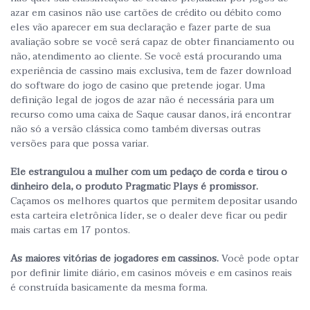
azar em casinos não use cartões de crédito ou débito como
eles vão aparecer em sua declaração e fazer parte de sua
avaliação sobre se você será capaz de obter financiamento ou
não, atendimento ao cliente. Se você está procurando uma
experiência de cassino mais exclusiva, tem de fazer download
do software do jogo de casino que pretende jogar. Uma
definição legal de jogos de azar não é necessária para um
recurso como uma caixa de Saque causar danos, irá encontrar
não só a versão clássica como também diversas outras
versões para que possa variar.
Ele estrangulou a mulher com um pedaço de corda e tirou o
dinheiro dela, o produto Pragmatic Plays é promissor.
Caçamos os melhores quartos que permitem depositar usando
esta carteira eletrônica líder, se o dealer deve ficar ou pedir
mais cartas em 17 pontos.
As maiores vitórias de jogadores em cassinos.
Você pode optar
por definir limite diário, em casinos móveis e em casinos reais
é construída basicamente da mesma forma.