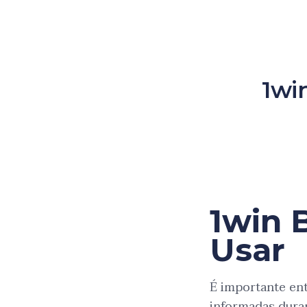
1wi
1win 
Usar
É importante en
informadas dura