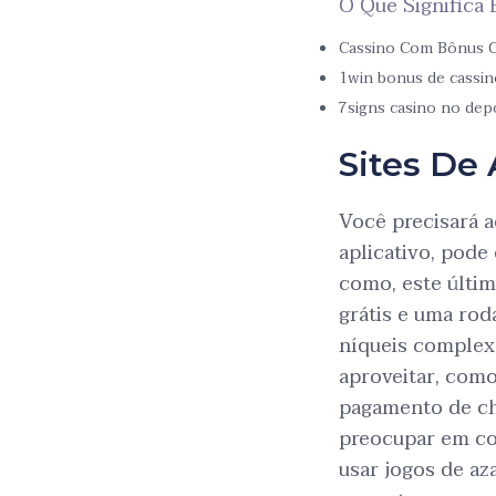
O Que Significa
Cassino Com Bônus G
1win bonus de cassi
7signs casino no dep
Sites De
Você precisará a
aplicativo, pode
como, este últim
grátis e uma rod
níqueis complexa
aproveitar, como
pagamento de che
preocupar em co
usar jogos de az