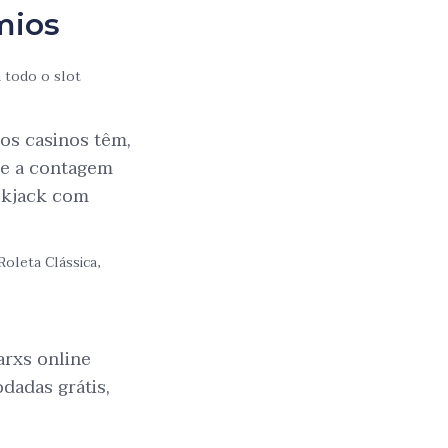
mios
 todo o slot
 os casinos têm,
 Se a contagem
ackjack com
oleta Clássica,
arxs online
odadas grátis,