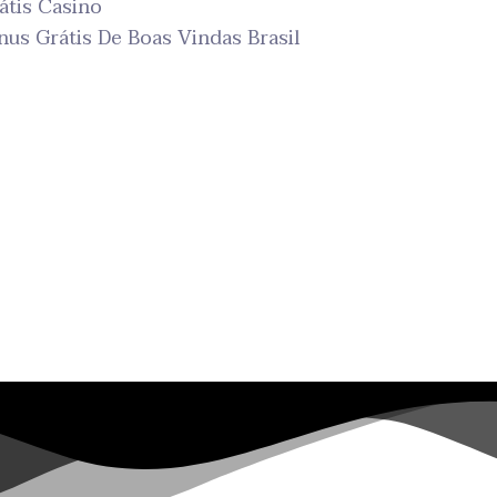
átis Casino
us Grátis De Boas Vindas Brasil