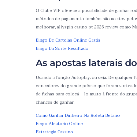
O Clube VIP oferece a possibilidade de ganhar ro
métodos de pagamento também são aceitos pelos c
melhorar, allyspin casino pt 2026 review como Ma
Bingo De Cartelas Online Gratis
Bingo Da Sorte Resultado
As apostas laterais d
Usando a função Autoplay, ou seja. De qualquer 
vencedores do grande prêmio que foram sorteados 
de fichas para colocá – lo muito à frente do gru
chances de ganhar.
Como Ganhar Dinheiro Na Roleta Betano
Bingo Aleatorio Online
Estrategia Cassino