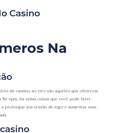
o Casino
umeros Na
ção
lots de cassino ao vivo são aqueles que oferecem
o Re-spin, há várias coisas que você pode fazer
o a prolongar sua sessão de jogo e aumentar suas
ada.
 casino