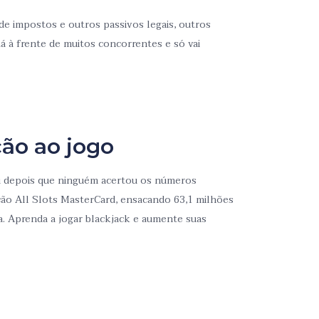
de impostos e outros passivos legais, outros
 à frente de muitos concorrentes e só vai
ção ao jogo
ou depois que ninguém acertou os números
ção All Slots MasterCard, ensacando 63,1 milhões
a. Aprenda a jogar blackjack e aumente suas