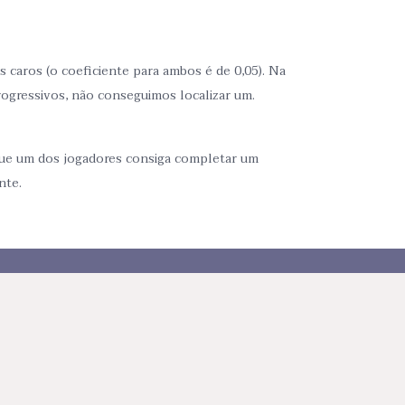
 caros (o coeficiente para ambos é de 0,05). Na
rogressivos, não conseguimos localizar um.
 que um dos jogadores consiga completar um
nte.