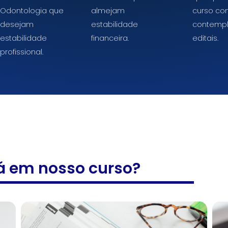
Odontologia que
almejam
curso co
desejam
estabilidade
contempl
estabilidade
financeira.
editais.
profissional.
á em nosso curso?