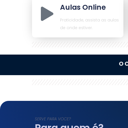
Aulas Online
Praticidade, assista as aulas
de onde estiver.
O 
SERVE PARA VOCE?
Para quem é?