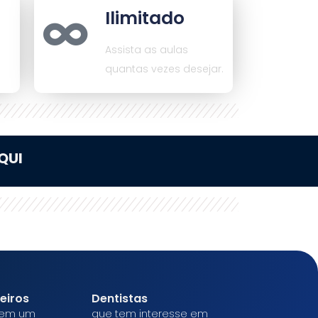
Ilimitado
Assista as aulas
quantas vezes desejar.
QUI
eiros
Dentistas
rem um
que tem interesse em