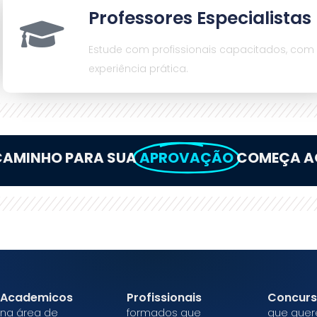
Professores Especialistas
Estude com profissionais capacitados, com
experiência prática.
CAMINHO PARA SUA
APROVAÇÃO
COMEÇA A
Academicos
Profissionais
Concurs
na área de
formados que
que que