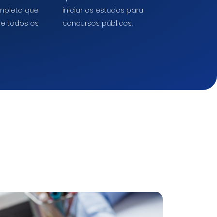
mpleto que
iniciar os estudos para
e todos os
concursos públicos.