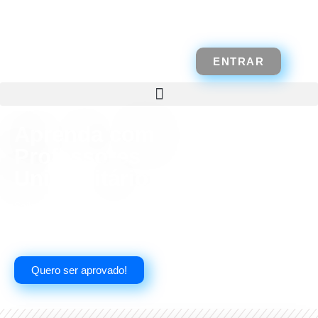
ENTRAR
Aprenda com
Professores
Universitários
Saiba como nós podemos te ajudar a conquistar a sua tão
sonhada vaga!
Quero ser aprovado!